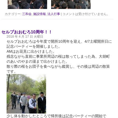
カテゴリー:
三和会
,
施設情報
,
法人行事
|
コメントは受け付けていません。
セルプおおむろ10周年！！
2018 年 4 月 17 日 火曜日
セルプおおむろは今年度で開所10周年を迎え、4/7土曜開所日に
記念パーティーを開催しました。
AMはお花見に出かけました。
残念ながら直前に事業所周辺の桜は散ってしまった為、大胡町
のあいのやまの湯まで出かけました。
散り際の桜をお団子を食べながら鑑賞し、その後は周辺の散策
です。
少し体を動かしたところで帰所後は記念パーティーの開始で