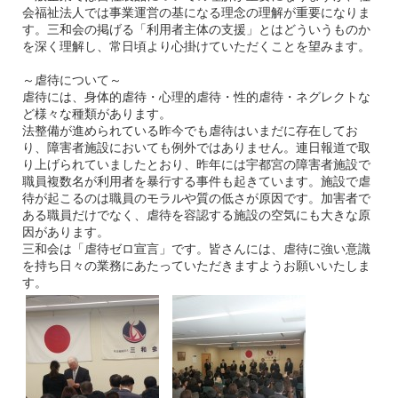
会福祉法人では事業運営の基になる理念の理解が重要になりま
す。三和会の掲げる「利用者主体の支援」とはどういうものか
を深く理解し、常日頃より心掛けていただくことを望みます。
～虐待について～
虐待には、身体的虐待・心理的虐待・性的虐待・ネグレクトな
ど様々な種類があります。
法整備が進められている昨今でも虐待はいまだに存在してお
り、障害者施設においても例外ではありません。連日報道で取
り上げられていましたとおり、昨年には宇都宮の障害者施設で
職員複数名が利用者を暴行する事件も起きています。施設で虐
待が起こるのは職員のモラルや質の低さが原因です。加害者で
ある職員だけでなく、虐待を容認する施設の空気にも大きな原
因があります。
三和会は「虐待ゼロ宣言」です。皆さんには、虐待に強い意識
を持ち日々の業務にあたっていただきますようお願いいたしま
す。