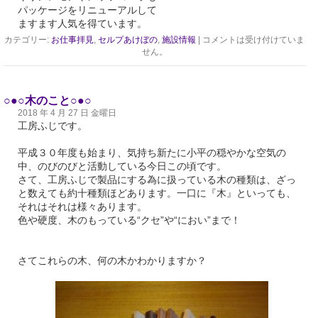
パッケージをリニューアルして
ますます人気を得ています。
カテゴリー:
お仕事拝見
,
セルプあけぼの
,
施設情報
|
コメントは受け付けていま
せん。
○●○木のこと○●○
2018 年 4 月 27 日 金曜日
工房ふじです。
平成３０年度も始まり、気持ち新たに小平の穏やかな空気の
中、のびのびと活動している今日この頃です。
さて、工房ふじで製品にする為に扱っている木の種類は、ざっ
と数えても約十種類ほどあります。一口に『木』といっても、
それはそれは様々あります。
色や硬度、木のもっている“クセ”や“におい”まで！
さてこれらの木、何の木かわかりますか？