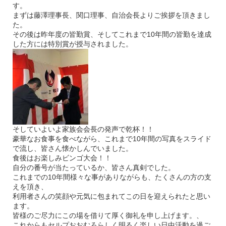
す。
まずは藤澤理事長、関口理事、自治会長よりご挨拶を頂きまし
た。
その後は昨年度の皆勤賞、そしてこれまで10年間の皆勤を達成
した方には特別賞が授与されました。
そしていよいよ家族会会長の発声で乾杯！！
豪華なお食事を食べながら、これまで10年間の写真をスライド
で流し、皆さん懐かしんでいました。
食後はお楽しみビンゴ大会！！
自分の番号が当たっているか、皆さん真剣でした。
これまでの10年間様々な事がありながらも、たくさんの方の支
えを頂き、
利用者さんの笑顔や元気に包まれてこの日を迎えられたと思い
ます。
皆様のご尽力にこの場を借りて厚く御礼を申し上げます。、
これからもセルプおおむろらしく明るく楽しい日中活動を過ご