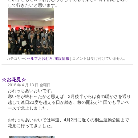
して行きたいと思います。
カテゴリー:
セルプおおむろ
,
施設情報
|
コメントは受け付けていません。
☆お花見☆
2018 年 4 月 13 日 金曜日
おれっちあいおいです。
寒い冬が終わったかと思えば、3月後半からは春の暖かさを通り
越して連日20度を超える日が続き、桜の開花が全国でも早いペ
ースで北上しました。
おれっちあいおいでは早速、4月2日に近くの桐生運動公園まで
花見に行ってきました。