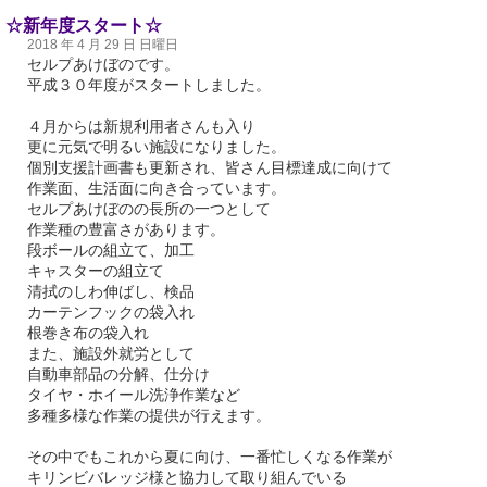
☆新年度スタート☆
2018 年 4 月 29 日 日曜日
セルプあけぼのです。
平成３０年度がスタートしました。
４月からは新規利用者さんも入り
更に元気で明るい施設になりました。
個別支援計画書も更新され、皆さん目標達成に向けて
作業面、生活面に向き合っています。
セルプあけぼのの長所の一つとして
作業種の豊富さがあります。
段ボールの組立て、加工
キャスターの組立て
清拭のしわ伸ばし、検品
カーテンフックの袋入れ
根巻き布の袋入れ
また、施設外就労として
自動車部品の分解、仕分け
タイヤ・ホイール洗浄作業など
多種多様な作業の提供が行えます。
その中でもこれから夏に向け、一番忙しくなる作業が
キリンビバレッジ様と協力して取り組んでいる