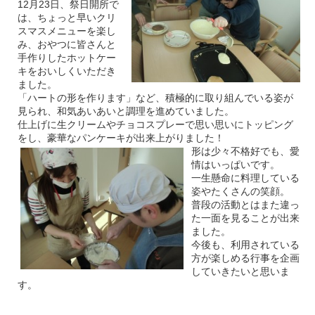
12月23日、祭日開所で
は、ちょっと早いクリ
スマスメニューを楽し
み、おやつに皆さんと
手作りしたホットケー
キをおいしくいただき
ました。
「ハートの形を作ります」など、積極的に取り組んでいる姿が
見られ、和気あいあいと調理を進めていました。
仕上げに生クリームやチョコスプレーで思い思いにトッピング
をし、豪華なパンケーキが出来上がりました！
形は少々不格好でも、愛
情はいっぱいです。
一生懸命に料理している
姿やたくさんの笑顔。
普段の活動とはまた違っ
た一面を見ることが出来
ました。
今後も、利用されている
方が楽しめる行事を企画
していきたいと思いま
す。