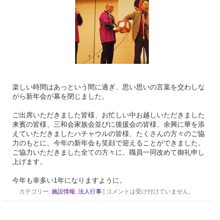
楽しい時間はあっという間に過ぎ、思い思いの言葉を交わしな
がら新年会が幕を閉じました。
ご出席いただきました皆様、お忙しい中お越しいただきました
来賓の皆様、三和会家族会並びに後援会の皆様、余興に華を添
えていただきましたハチャウルの皆様、たくさんの方々のご協
力のもとに、今年の新年会も笑顔で迎えることができました。
ご協力いただきました全ての方々に、職員一同改めて御礼申し
上げます。
今年も幸多い1年になりますように。
カテゴリー:
施設情報
,
法人行事
|
コメントは受け付けていません。