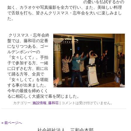
の憂いを払拭するかの
如く、カラオケや写真撮影を全力で行い、また、美味しい料理
で舌鼓を打ち、皆さんクリスマス・忘年会を大いに楽しみまし
た。
クリスマス・忘年会終
盤では、藤和荘の定番
になりつつある、ゴー
ルデンボンバーの
『女々しくて』。手拍
子で参加する方、一緒
に口ずさむ方、前に出
て踊る方等、全員で
『女々しくて』を堪能
する事が出来ました。
今年の最後を締めくく
るに相応しく大盛況で幕を閉じました。
カテゴリー:
施設情報
,
藤和荘
|
コメントは受け付けていません。
« 前ページへ
社会福祉法人 三和会本部