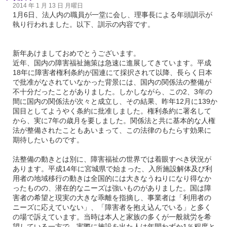
2014 年 1 月 13 日 月曜日
1月6日、法人内の職員が一堂に会し、理事長による年頭訓示が
執り行われました。以下、訓示の内容です。
新年あけましておめでとうございます。
近年、国内の障害福祉施策は急速に進展してきています。平成
18年に障害者権利条約が国連にて採択されて以降、長らく日本
で批准がなされていなかった背景には、国内の関係法の整備が
不十分だったことがありました。しかしながら、この2、3年の
間に国内の関係法が次々と成立し、その結果、昨年12月に139か
国目としてようやく条約に批准しました。権利条約に署名して
から、実に7年の歳月を要しました。関係法と共に基本的な人権
法が整備されたこともあいまって、この法律のもたらす効果に
期待したいものです。
法整備の動きとは別に、障害福祉の世界では着眼すべき状況が
あります。平成14年に宮城県で始まった、入所施設解体及び利
用者の地域移行の動きは全国的には大きなうねりになり得なか
ったものの、潜在的なニーズは強いものがありました。国は障
害者の希望と現実の大きな乖離を指摘し、事業者は「利用者の
ニーズに応えていない」、「障害者を抱え込んでいる」と多く
の場で訴えています。当時は本人と家族の多くが一般就労を希
望している一方で、実際に施設を出た人は年間わずか1％程度と