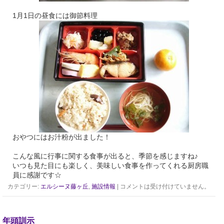
1月1日の昼食には御節料理
おやつにはお汁粉が出ました！
こんな風に行事に関する食事が出ると、季節を感じますね♪
いつも見た目にも楽しく、美味しい食事を作ってくれる厨房職
員に感謝です☆
カテゴリー:
エルシーヌ藤ヶ丘
,
施設情報
|
コメントは受け付けていません。
年頭訓示