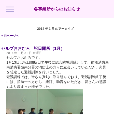
各事業所からのお知らせ
2014 年 1 月 のアーカイブ
« 前ページへ
セルプおおむろ 祝日開所（1月）
2014 年 1 月 31 日 金曜日
セルプおおむろです。
1月13日は祝日開所日で午後に総合防災訓練として、前橋消防局
南消防署城南分署の消防士の方々に立会いしていただき、火災
を想定した避難訓練を行いました。
避難訓練では、皆さん真剣に取り組んでおり、避難訓練終了後
には、消防士の方から、総評、助言をいただき、皆さんの意識
もより高まった様子でした。