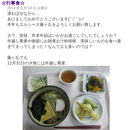
☆行事食☆
2014 年 1 月 14 日 火曜日
遅ればせながら…
あけましておめでとうございます(´▽｀)ノ
本年もエルシーヌ藤ヶ丘をよろしくお願い致します。
さて、皆様 年末年始はいかがお過ごしでしたでしょうか？
年越し蕎麦や御節にお雑煮お汁粉焼餅…美味しいものを食べ過
ぎて太ってしまった！なんて人も多いのでは？
藤ヶ丘でも
12月31日の夕食には年越し蕎麦