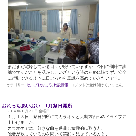
まだまだ乾燥している日々が続いていますが、今回の訓練で訓
練で学んだことを活かし、いざという時のために慌てず、安全
に行動できるように日ごろから意識を高めていきたいです。
カテゴリー:
セルプおおむろ
,
施設情報
|
コメントは受け付けていません。
おれっちあいおい 1月祭日開所
2014 年 1 月 31 日 金曜日
１月１３日、祭日開所にてカラオケと大胡方面へのドライブに
出掛けました。
カラオケでは、好きな曲を選曲し積極的に歌う方、
他者が歌っているのを聞いて笑顔を見せている方と、