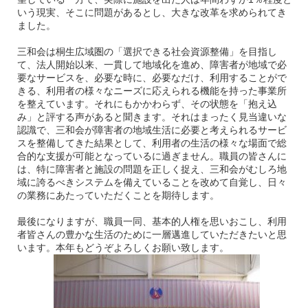
いう現実、そこに問題があるとし、大きな改革を求められてき
ました。
三和会は桐生広域圏の「選択できる社会資源整備」を目指し
て、法人開始以来、一貫して地域化を進め、障害者が地域で必
要なサービスを、必要な時に、必要なだけ、利用することがで
きる、利用者の様々なニーズに応えられる機能を持った事業所
を整えています。それにもかかわらず、その状態を「抱え込
み」と評する声があると聞きます。それはまったく見当違いな
認識で、三和会が障害者の地域生活に必要と考えられるサービ
スを整備してきた結果として、利用者の生活の様々な場面で総
合的な支援が可能となっているに過ぎません。職員の皆さんに
は、特に障害者と施設の問題を正しく捉え、三和会がむしろ地
域に誇るべきシステムを備えていることを改めて自覚し、日々
の業務にあたっていただくことを期待します。
最後になりますが、職員一同、基本的人権を思いおこし、利用
者皆さんの豊かな生活のために一層邁進していただきたいと思
います。本年もどうぞよろしくお願い致します。