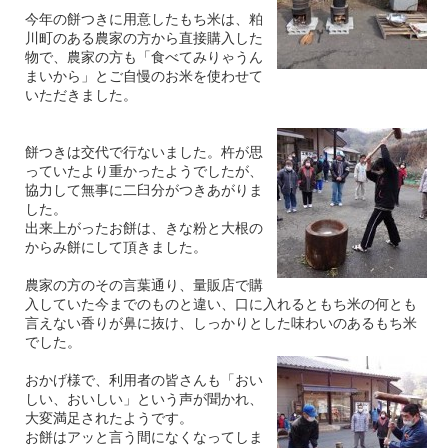
今年の餅つきに用意したもち米は、粕
川町のある農家の方から直接購入した
物で、農家の方も「食べてみりゃうん
まいから」とご自慢のお米を使わせて
いただきました。
餅つきは交代で行ないました。杵が思
っていたより重かったようでしたが、
協力して無事に二臼分がつきあがりま
した。
出来上がったお餅は、きな粉と大根の
からみ餅にして頂きました。
農家の方のその言葉通り、量販店で購
入していた今までのものと違い、口に入れるともち米の何とも
言えない香りが鼻に抜け、しっかりとした味わいのあるもち米
でした。
おかげ様で、利用者の皆さんも「おい
しい、おいしい」という声が聞かれ、
大変満足されたようです。
お餅はアッと言う間になくなってしま