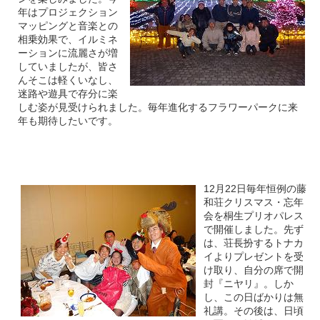
年はプロジェクション
マッピングと音楽との
相乗効果で、イルミネ
ーションに流麗さが増
していましたが、皆さ
んそこは軽くいなし、
迷路や遊具で存分に楽
しむ姿が見受けられました。毎年進化するフラワーパークに来
年も期待したいです。
12月22日毎年恒例の藤
和荘クリスマス・忘年
会を桐生プリオパレス
で開催しました。先ず
は、荘長扮するトナカ
イよりプレゼントを受
け取り、自分の席で開
封『ニヤリ』。しか
し、この日ばかりは無
礼講。その後は、日頃