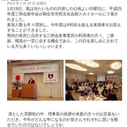
2014 年 1 月 24 日 金曜日
1月19日、風は冷たいものの日差しの心地よい日曜日に、平成25
年度三和会新年会が桐生市市民文化会館スカイホールにて催さ
れました。
参加人数も年々増加し、今年度は400名を超える来場者をお迎え
することができました。
県内の各所に点在する三和会各事業所の利用者の方々、ご家
族、職員が一堂に会する機会であり、この日を楽しみにされて
いる方も多くいらっしゃいます。
凛とした雰囲気の中、理事長の挨拶や来賓の方々のお言葉をい
ただき、今年がどんな年になるのか皆さんそれぞれに思いを馳
せていたのではないでしょうか。