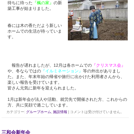
待ちに待った
『楓の家』
の新
築工事が始まりました。
春には木の香ただよう新しい
ホームでの生活が待っていま
す。
報告が遅れましたが、12月は各ホームでの
『クリスマス会』
や、冬ならではの
『イルミネーション』
等の外出がありまし
た。また、年末年始の帰省や旅行に出かけた利用者さんから、
楽しい報告を受けています。
皆さん元気に新年を迎えられました。
1月は新年会が法人や活動、就労先で開催された方、これからの
方、共に笑顔で過ごしています。
カテゴリー:
グループホーム
,
施設情報
|
コメントは受け付けていません。
三和会新年会