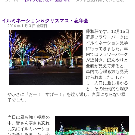
カテゴリー:
おれっちあいおい
,
施設情報
|
コメントは受け付けていません。
イルミネーション＆クリスマス・忘年会
2014 年 1 月 3 日 金曜日
藤和荘です。12月15日
群馬フラワーパークに
イルミネーション見学
に行ってきました。車
内ではフラワーパーク
が近付き、ぼんやりと
全貌が見えて来ると、
車内で心躍る方も見受
けられました。しか
し、入口に差し掛かる
と、その圧倒的な煌び
やかさに『おー！ すげー！』を繰り返し、言葉にならない様
子でした。
当日は風も強く極寒の
中、皆さん寒さも忘れ
元気にイルミネーショ
ンを楽しみました。今