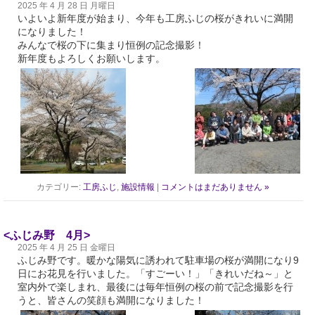
2025 年 4 月 28 日 月曜日
いよいよ新年度が始まり、今年も工房ふじの桜がきれいに満開
になりました！
みんなで桜の下に集まり恒例の記念撮影！
新年度もよろしくお願いします。
カテゴリー:
工房ふじ
,
施設情報
|
コメントはまだありません »
<ふじみ野 4月>
2025 年 4 月 25 日 金曜日
ふじみ野です。暖かな陽気に誘われて駐車場の桜が満開になり9
日にお花見を行いました。「すごーい！」「きれいだね～」と
室内外で楽しまれ、最後には毎年恒例の桜の前で記念撮影を行
うと、皆さんの笑顔も満開になりました！