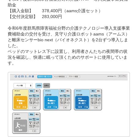
助金
【購入金額】 378,400円（aams介護セット）
【交付決定額】 283,000円
令和
6
年度群馬県障害福祉分野の介護テクノロジー導入支援事業
費補助金の交付を受け、見守り介護ロボット
aams
（アームス）
と離床センサー
bio next
（バイオネクスト）を
2
台ずつ導入しま
した。
ベッドのマットレス下に設置し、利用者さんたちの夜間帯の状
況を確認し、快適に眠って頂くためのサポートに使用していま
す。