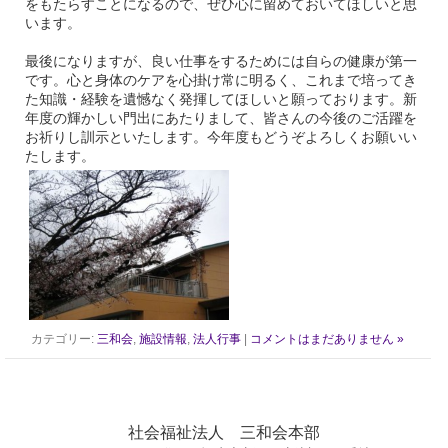
をもたらすことになるので、ぜひ心に留めておいてほしいと思
います。
最後になりますが、良い仕事をするためには自らの健康が第一
です。心と身体のケアを心掛け常に明るく、これまで培ってき
た知識・経験を遺憾なく発揮してほしいと願っております。新
年度の輝かしい門出にあたりまして、皆さんの今後のご活躍を
お祈りし訓示といたします。今年度もどうぞよろしくお願いい
たします。
カテゴリー:
三和会
,
施設情報
,
法人行事
|
コメントはまだありません »
社会福祉法人 三和会本部