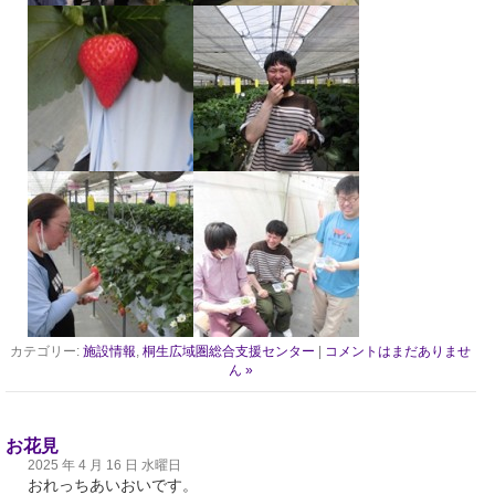
カテゴリー:
施設情報
,
桐生広域圏総合支援センター
|
コメントはまだありませ
ん »
お花見
2025 年 4 月 16 日 水曜日
おれっちあいおいです。