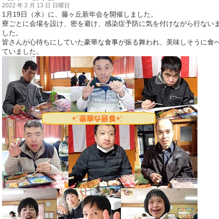
2022 年 2 月 13 日 日曜日
1
月
19
日（水）に、藤ヶ丘新年会を開催しました。
寮ごとに会場を設け、密を避け、感染症予防に気を付けながら行ない
した。
皆さんが心待ちにしていた豪華な食事が振る舞われ、美味しそうに食
ていました。