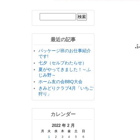
最近の記事
ふ
パッケージ班のお仕事紹介
です!
七夕（セルプわたらせ）
夏がやってきました！～ふ
じみ野～
ホーム友の会BBQ大会
きみどりクラブ4月「いちご
狩り」
カレンダー
2022 年 2 月
月
火
水
木
金
土
日
1
2
3
4
5
6