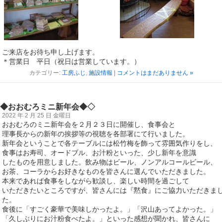
ご来店をお待ち申し上げます。
＊営業日 平日（祝日は営業しています。）
カテゴリー:
工房ふじ
,
施設情報
|
コメントはまだありません »
◆おおむろミニ新年会◆◇
2022 年 2 月 25 日 金曜日
おおむろのミニ新年会を２月２３日に開催し、食事会と
理事長からの新年の挨拶等の視聴を各部署にて行いました。
新年会ということで各テーブルには松竹梅を飾って雰囲気作りをし、
食事はお寿司、オードブル、お汁粉といった、少し新年を意識
したものを用意しました。飲み物はビール、ノンアルコールビール、
お茶、コーラからお好きなものを皆さんに選んでいただきました。
本来であれば食事をしながら歓談し、楽しい時間を過ごして
いただきたいところですが、皆さんには『黙食』にご協力いただきま
た。
食後に「すごく豪華で美味しかったよ。」「沢山あってよかった。」
「久しぶりにお汁粉食べたよ。」といった感想が聞かれ、皆さんに