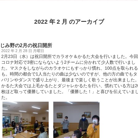
2022 年 2 月 のアーカイブ
じみ野の2月の祝日開所
2022 年 2 月 28 日 月曜日
2月23日（水）は祝日開所でカラオケ＆かるた大会を行いました。今
コロナ対応で3密にならないよう2チームに分かれて少人数で行いまし
た。マスクをしながらのカラオケにもすっかり慣れ、100点を取られ
も。時間の都合で1人当たりの曲は少ないのですが、他の方の曲でもタ
バリンやダンスで盛り上がり、最後まで楽しく歌うことが出来ました
かるた大会では上毛かるたとダジャレかるたを行い、慣れている方は2
枚ほど取って優勝していました。「優勝した！」と喜びを伝えていま
た。