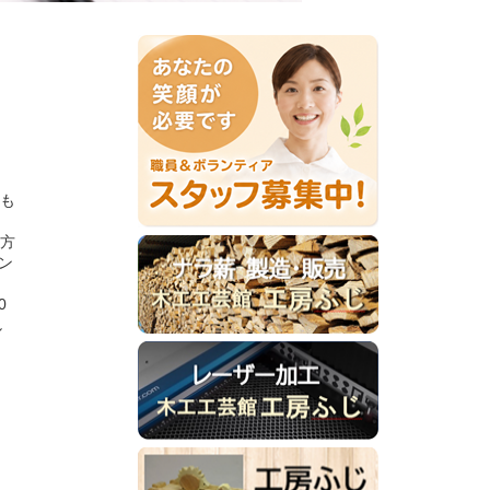
回も
る方
ン
。
0
し