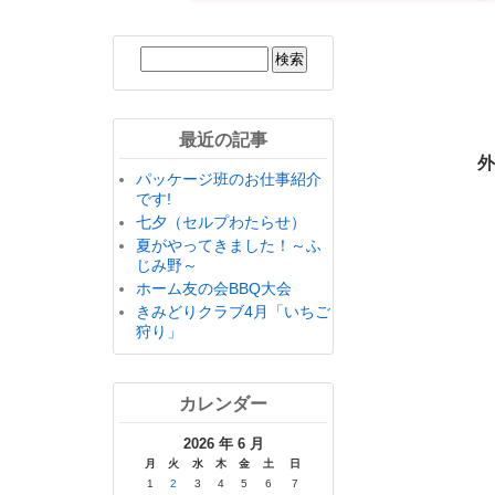
最近の記事
外
パッケージ班のお仕事紹介
です!
七夕（セルプわたらせ）
夏がやってきました！～ふ
じみ野～
ホーム友の会BBQ大会
きみどりクラブ4月「いちご
狩り」
カレンダー
2026 年 6 月
月
火
水
木
金
土
日
1
2
3
4
5
6
7