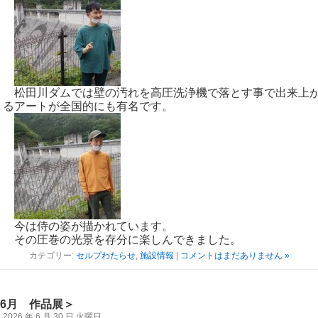
松田川ダムでは壁の汚れを高圧洗浄機で落とす事で出来上
るアートが全国的にも有名です。
今は侍の姿が描かれています。
その圧巻の光景を存分に楽しんできました。
カテゴリー:
セルプわたらせ
,
施設情報
|
コメントはまだありません »
6月 作品展＞
2026 年 6 月 30 日 火曜日