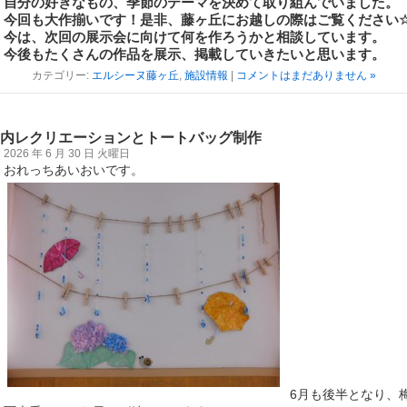
自分の好きなもの、季節のテーマを決めて取り組んでいました。
今回も大作揃いです！是非、藤ヶ丘にお越しの際はご覧ください
今は、次回の展示会に向けて何を作ろうかと相談しています。
今後もたくさんの作品を展示、掲載していきたいと思います。
カテゴリー:
エルシーヌ藤ヶ丘
,
施設情報
|
コメントはまだありません »
内レクリエーションとトートバッグ制作
2026 年 6 月 30 日 火曜日
おれっちあいおいです。
6月も後半となり、