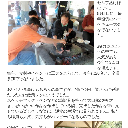
セルプあけぼ
のです。
5月3日に、毎
年恒例のバー
ベキュー大会
を行ないまし
た。
あけぼののレ
クの中でも、
人気があり、
今年で3回目
を迎えます。
毎年、食材やイベントに工夫をこらして、今年は28名と、全員
参加で行ないました。
おいしい食事はもちろんの事ですが、特に今回、皆さんに好評
だったのは散策レクのようでした。
スケッチブック・ペンなどの筆記具を持って大自然の中に行
き、思い思いの作品を作成している姿、完成した作品を皆に見
せている楽しそうな姿は、通常の生活では見られません。私た
ち職員も大変、気持ちがハッピーになるものでした。
今回のレクでは、皆さ