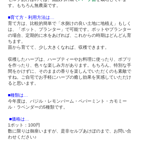
す。もちろん無農薬です。
■育て方・利用方法は…
育て方は、比較的簡単で「水捌けの良い土地に地植え」もしく
は、「ポット、プランター」で可能です。ポットやプランター
の場合、定期的に水をあげれば、これからの時期はどんどん育
ちます。
苗から育てて、少し大きくなれば、収穫できます。
収穫したハーブは、ハーブティーやお料理に使ったり、ポプリ
を作ったり、色々な楽しみ方があります。もちろん、特別な手
間をかけずに、そのままの香りを楽しんでいただくのも素敵で
すね。ご自宅でお手軽にハーブの癒し効果を実感していただけ
ると思います。
■種類は…
今年度は、バジル・レモンバーム・ペパーミント・カモミー
ル・ラベンダーの5種類です。
■価格は…
1ポット：100円
数に限りは御座いますが、是非セルプあけぼのまで、お問い合
わせください♪