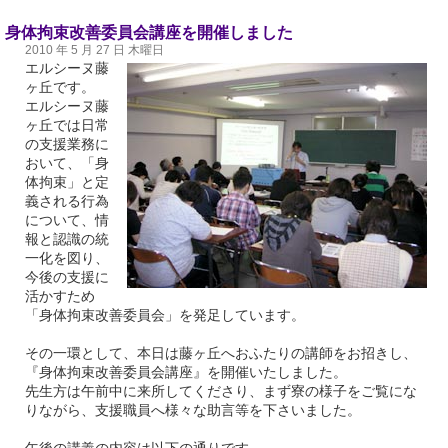
身体拘束改善委員会講座を開催しました
2010 年 5 月 27 日 木曜日
エルシーヌ藤
ヶ丘です。
エルシーヌ藤
ヶ丘では日常
の支援業務に
おいて、「身
体拘束」と定
義される行為
について、情
報と認識の統
一化を図り、
今後の支援に
活かすため
「身体拘束改善委員会」を発足しています。
その一環として、本日は藤ヶ丘へおふたりの講師をお招きし、
『身体拘束改善委員会講座』を開催いたしました。
先生方は午前中に来所してくださり、まず寮の様子をご覧にな
りながら、支援職員へ様々な助言等を下さいました。