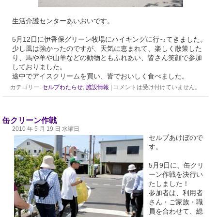
生活介護センターあいおいです。
5月12日に伊香保グリーン牧場にハイキングに行ってきました。
少し風は強かったのですが、天気に恵まれて、楽しく散策した
り、馬や羊や山羊などの動物ともふれあい、皆さん笑顔で参加
しておりました。
途中でアイスクリームを買い、皆でおいしく食べました。
カテゴリー:
セルプわたらせ
,
施設情報
|
コメントは受け付けていません。
缶クリーン作戦
2010 年 5 月 19 日 水曜日
セルプあけぼので
す。
5月9日に、缶クリ
ーン作戦を決行い
たしました！
参加者は、利用者
さん・ご家族・職
員を合わせて、総