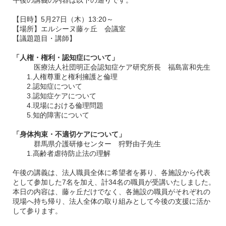
午後の講義の内容は以下の通りです。
【日時】5月27日（木）13:20～
【場所】エルシーヌ藤ヶ丘 会議室
【議題題目・講師】
「人権・権利・認知症について」
医療法人社団明正会認知症ケア研究所長 福島富和先生
1.人権尊重と権利擁護と倫理
2.認知症について
3.認知症ケアについて
4.現場における倫理問題
5.知的障害について
「身体拘束・不適切ケアについて」
群馬県介護研修センター 狩野由子先生
1.高齢者虐待防止法の理解
午後の講義は、法人職員全体に希望者を募り、各施設から代表
として参加した7名を加え、計34名の職員が受講いたしました。
本日の内容は、藤ヶ丘だけでなく、各施設の職員がそれぞれの
現場へ持ち帰り、法人全体の取り組みとして今後の支援に活か
して参ります。