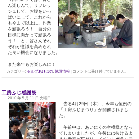
ん楽しんで、リフレッ
シュして、お腹をいっ
ぱいにして、これから
も今まで以上に、作業
を頑張ろう！ 自分の
目標に向かって頑張ろ
う！ と、皆さんそれ
ぞれが意識を高められ
た良い機会になりました。
また来年もお楽しみに！
カテゴリー:
セルプあけぼの
,
施設情報
|
コメントは受け付けていません。
工房ふじ感謝祭
2010 年 5 月 11 日 火曜日
去る4月29日（木）、今年も恒例の
「工房ふじまつり」が開催されまし
た。
午前中は、あいにくの空模様となっ
てしまいましたが、午後には抜けるよ