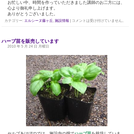
お忙しい中、時間を作っていただきました講師のお二方には、
心より御礼申し上げます。
ありがとうございました。
カテゴリー:
エルシーヌ藤ヶ丘
,
施設情報
|
コメントは受け付けていません。
ハーブ苗を販売しています
2010 年 5 月 24 日 月曜日
セルプあけぼのでは、施設内の畑で
ハーブ苗
を栽培していま