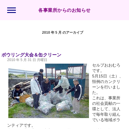
各事業所からのお知らせ
2010 年 5 月 のアーカイブ
ボウリング大会＆缶クリーン
2010 年 5 月 31 日 月曜日
セルプおおむろ
です。
5月15日（土）、
恒例のカンクリ
ーンを行いまし
た。
これは、事業所
の社会貢献の一
環として、法人
で毎年取り組ん
でいる地域ボラ
ンティアです。