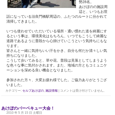
勢28名。
あけぼのの施設周
辺と、いつもお世
話になっている治良門橋駅周辺の、ふたつのルートに分かれて
清掃してきました。
いつも使わせていただいている場所・通い慣れた道を綺麗にす
るという事は、環境美化はもちろん、いつでもこうして綺麗な
道路であるように普段から心掛けていこうという気持ちにもな
ります。
皆さんと一緒に気持ちいい汗をかき、自分も何だか清々しい気
持ちになりました。
こうして歩いてみると、草や花、普段は見落としてしまうよう
な色々な事に気付かされます。また、地域の方ともコミュニケ
ーションを深める良い機会となりました。
参加された方々、大変お疲れ様でした。ご協力ありがとうござ
いました。
カテゴリー:
セルプあけぼの
,
施設情報
|
コメントは受け付けていません。
あけぼのバーベキュー大会！
2010 年 5 月 15 日 土曜日