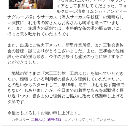
うな青空が広がり、イベントボランテ
ィアとして参加してくださった、フォ
ルクローレ演奏（ムシカ・アンディー
ナグループ様）やサーカス（沢入サーカス学校様）の素晴らし
い演技に、利用者の皆さんもお客さんも喝采を送っていまし
た。また、施設内の店舗では、本格的な茶の湯の振る舞いに、
ほっと息を吐かれていたようです。
また、出店にご協力下さった、新里作業所様、また三和会家族
会の皆様、誠にありがとうございました。また、三和会の他施
設からの応援も頂き、今年のお祭りも盛況のうちに終了するこ
とができました。
地域の皆さまに『木工工芸館 工房ふじ』を知っていただき
たい、頑張っている利用者の皆さんを理解していただきたい、
との思いからスタートして、早19年。途中、止むを得ず開催で
きない年もありましたが、今日までの着実な歩みを感慨深く振
り返りつつ、皆さまのご理解とご協力に改めて感謝申し上げる
次第です。
今後ともよろしくお願い申し上げます。
カテゴリー:
工房ふじ
,
施設情報
|
コメントは受け付けていません。