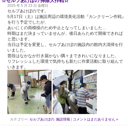
☆セルプあけぼの 掃除大作戦☆
2025 年 5 月 23 日 金曜日
セルプあけぼのです。
5月17日（土）は施設周辺の環境美化活動『カンクリーン作戦』
を行う予定でしたが、
あいにくの雨模様のため中止となってしまいました…
時期はまだ決まっていませんが、後日あらためて開催できれば
と思います。
当日は予定を変更し、セルプあけぼの施設内の館内大清掃を行
いました。
普段はなかなか行き届かない隅々まできれいになりました。
リフレッシュした環境で気持ちも新たに作業活動に取り組んで
いきます。
カテゴリー:
セルプあけぼの
,
施設情報
|
コメントはまだありません »