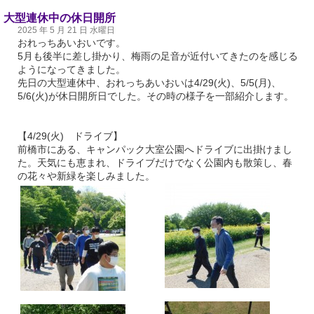
大型連休中の休日開所
2025 年 5 月 21 日 水曜日
おれっちあいおいです。
5月も後半に差し掛かり、梅雨の足音が近付いてきたのを感じる
ようになってきました。
先日の大型連休中、おれっちあいおいは4/29(火)、5/5(月)、
5/6(火)が休日開所日でした。その時の様子を一部紹介します。
【4/29(火) ドライブ】
前橋市にある、キャンパック大室公園へドライブに出掛けまし
た。天気にも恵まれ、ドライブだけでなく公園内も散策し、春
の花々や新緑を楽しみました。