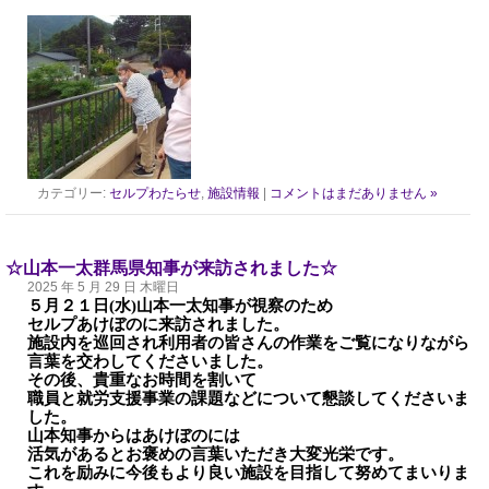
カテゴリー:
セルプわたらせ
,
施設情報
|
コメントはまだありません »
☆山本一太群馬県知事が来訪されました☆
2025 年 5 月 29 日 木曜日
５月２１日
(
水
)
山本一太知事が視察のため
セルプあけぼのに来訪され
ました。
施設内を巡回され利用者の皆さんの作業をご覧になりながら
言葉を交わしてくださいました。
その後、貴重なお時間を割いて
職員と就労支援事業の課題などについて懇談してくださいま
した。
山本知事からはあけぼのには
活気があるとお褒めの言葉いただき大変
光栄です。
これを励みに今後もより良い施設を目指して努めてまいりま