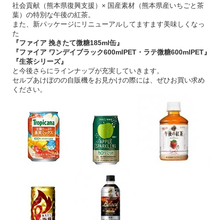
社会貢献（熊本県復興支援）×
国産素材（熊本県産いちごと茶
葉）の特別な午後の紅茶。
また、新パッケージにリニューアルしてますます美味しくなっ
た
『ファイア
挽きたて微糖
185ml
缶』
『ファイア
ワンデイブラック
600mlPET
・ラテ微糖
600mlPET
』
『生茶シリーズ』
と今後さらにラインナップが充実していきます。
セルプあけぼのの自販機をお見かけの際には、ぜひお買い求め
ください。