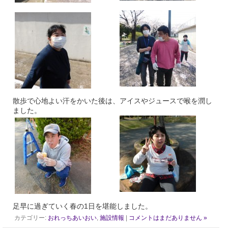
散歩で心地よい汗をかいた後は、アイスやジュースで喉を潤し
ました。
足早に過ぎていく春の1日を堪能しました。
カテゴリー:
おれっちあいおい
,
施設情報
|
コメントはまだありません »