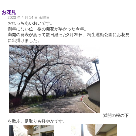
お花見
2023 年 4 月 14 日 金曜日
おれっちあいおいです。
例年にない位、桜の開花が早かった今年。
満開の発表があって数日経った3月29日、桐生運動公園にお花見
に出掛けました。
満開の桜の下
を散歩。足取りも軽やかです。