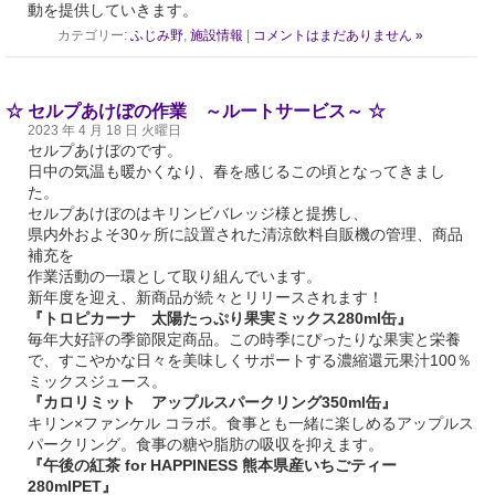
動を提供していきます。
カテゴリー:
ふじみ野
,
施設情報
|
コメントはまだありません »
☆ セルプあけぼの作業 ～ルートサービス～ ☆
2023 年 4 月 18 日 火曜日
セルプあけぼのです。
日中の気温も暖かくなり、春を感じるこの頃となってきまし
た。
セルプあけぼのはキリンビバレッジ様と提携し、
県内外およそ
30
ヶ所に設置された清涼飲料自販機の管理、商品
補充を
作業活動の一環として取り組んでいます。
新年度を迎え、新商品が続々とリリースされます！
『トロピカーナ 太陽たっぷり果実ミックス
280ml
缶』
毎年大好評の季節限定商品。この時季にぴったりな果実と栄養
で、すこやかな日々を美味しくサポートする濃縮還元果汁
100
％
ミックスジュース。
『カロリミット アップルスパークリング
350ml
缶』
キリン×ファンケル
コラボ。食事とも一緒に楽しめるアップルス
パークリング。食事の糖や脂肪の吸収を抑えます。
『午後の紅茶
for HAPPINESS
熊本県産いちごティー
280mlPET
』