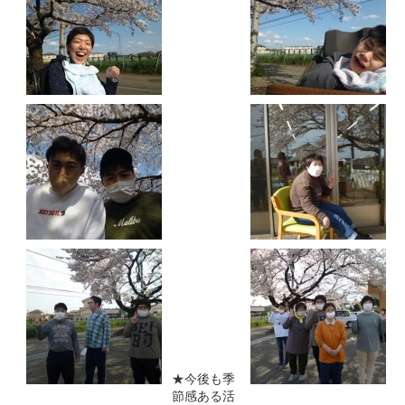
★今後も季
節感ある活