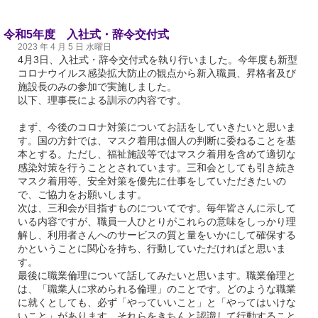
令和5年度 入社式・辞令交付式
2023 年 4 月 5 日 水曜日
4月3日、入社式・辞令交付式を執り行いました。今年度も新型
コロナウイルス感染拡大防止の観点から新入職員、昇格者及び
施設長のみの参加で実施しました。
以下、理事長による訓示の内容です。
まず、今後のコロナ対策についてお話をしていきたいと思いま
す。国の方針では、マスク着用は個人の判断に委ねることを基
本とする。ただし、福祉施設等ではマスク着用を含めて適切な
感染対策を行うこととされています。三和会としても引き続き
マスク着用等、安全対策を優先に仕事をしていただきたいの
で、ご協力をお願いします。
次は、三和会が目指すものについてです。毎年皆さんに示して
いる内容ですが、職員一人ひとりがこれらの意味をしっかり理
解し、利用者さんへのサービスの質と量をいかにして確保する
かということに関心を持ち、行動していただければと思いま
す。
最後に職業倫理について話してみたいと思います。職業倫理と
は、「職業人に求められる倫理」のことです。どのような職業
に就くとしても、必ず「やっていいこと」と「やってはいけな
いこと」があります。それらをきちんと認識して行動すること