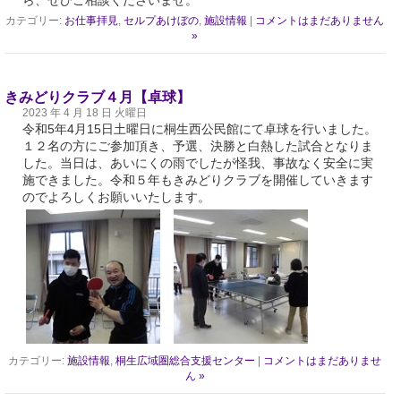
ら、ぜひご相談くださいませ。
カテゴリー:
お仕事拝見
,
セルプあけぼの
,
施設情報
|
コメントはまだありません
»
きみどりクラブ４月【卓球】
2023 年 4 月 18 日 火曜日
令和5年4月15日土曜日に桐生西公民館にて卓球を行いました。
１２名の方にご参加頂き、予選、決勝と白熱した試合となりま
した。当日は、あいにくの雨でしたが怪我、事故なく安全に実
施できました。令和５年もきみどりクラブを開催していきます
のでよろしくお願いいたします。
カテゴリー:
施設情報
,
桐生広域圏総合支援センター
|
コメントはまだありませ
ん »